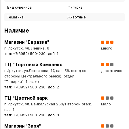
Сувенир вызывает улыбку благодаря забавному образу и
Вид сувенира:
Фигурка
служит памятным подарком с глубоким символизмом
(творчество, веселье).
Тематика:
Животные
Наличие
Эта фигурка станет особенным подарком:
- Для детей — как волшебный элемент детской комнаты
Магазин "Евразия"
или первый шаг в мир коллекционирования.
г. Иркутск, ул. Ленина, 6
много
- Для женщин и мужчин?коллекционеров — ценное
тел: +7(3952) 500-230, доб. 1
пополнение тематической серии «Цирк».
ТЦ "Торговый Комплекс"
- Для артистов — символичный презент, отражающий
г.Иркутск, ул.Литвинова, 17, пав. 58. (вход со
достаточно
любовь к искусству.
стороны Центрального рынка), отдел
- Для ценителей фарфора — образец мастерства
"Подарки" (1 этаж)
керамистов и дизайнерской мысли.
тел: +7(3952) 500-230, доб. 2
ТЦ "Цветной парк"
Фигурку можно разместить:
г. Иркутск, ул. Байкальская 250/1 второй этаж.
мало
- в домашней коллекции фарфоровых фигурок;
пав. 1
- на рабочем столе как источник вдохновения;
тел: +7(3952) 500-230, доб. 3
- в детской комнате как добрый «хранитель»
Магазин "Заря"
пространства;