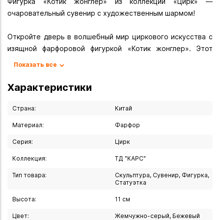
Фигурка «Котик жонглёр» из коллекции «Цирк» —
очаровательный сувенир с художественным шармом!
Откройте дверь в волшебный мир циркового искусства с
изящной фарфоровой фигуркой «Котик жонглер». Этот
миниатюрный шедевр станет трогательным подарком и
Показать все
ценным дополнением к любой коллекции.
Характеристики
Почему эта фигурка покоряет с первого взгляда?
Страна:
Китай
Искусство в деталях. Выполненная из
Материал:
Фарфор
высококачественного фарфора и покрытая глянцевой
Серия:
Цирк
глазурью, фигурка поражает тонкостью проработки: от
выразительной мимики котика до миниатюрных палочек
Коллекция:
ТД "КАРС"
для жонглирования.
Тип товара:
Скульптура, Сувенир, Фигурка,
Статуэтка
Универсальная эстетика. Нейтральный цирковой сюжет и
Высота:
11 см
изысканное исполнение делают фигурку уместной в
любом интерьере — от детской комнаты до кабинета.
Цвет:
Жемчужно-серый, Бежевый