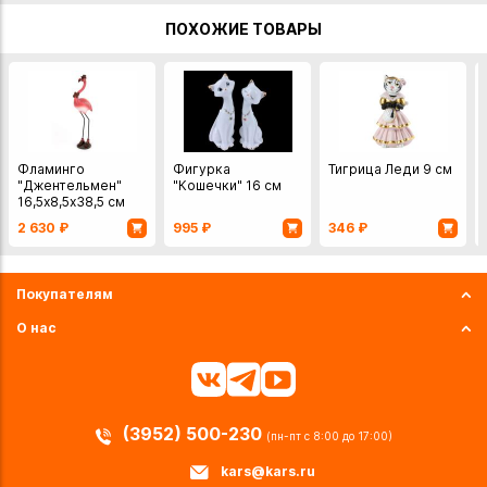
также сделать заказ в интернет-магазине с доставкой
ПОХОЖИЕ ТОВАРЫ
курьером по Иркутску или транспортной компанией по
всей России.
Фламинго
Фигурка
Тигрица Леди 9 см
"Джентельмен"
"Кошечки" 16 см
16,5х8,5х38,5 см
2 630
₽
995
₽
346
₽
Покупателям
О нас
(3952) 500-230
(пн-пт с 8:00 до 17:00)
kars@kars.ru