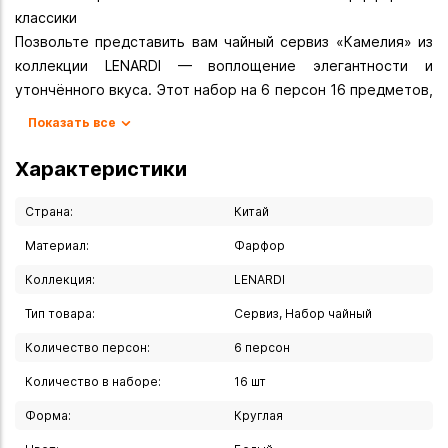
классики
Позвольте представить вам чайный сервиз «Камелия» из
коллекции LENARDI — воплощение элегантности и
утончённого вкуса. Этот набор на 6 персон 16 предметов,
превратит чаепитие в настоящий ритуал красоты и
Показать все
гармонии.
Характеристики
Состав сервиза:
- заварник объёмом 1,4 л с крышкой — 1 шт. (2 предмета);
Страна:
Китай
- сахарница объёмом 380 мл с крышкой — 1 шт. (2
Материал:
Фарфор
предмета);
Коллекция:
LENARDI
- чайные чашки объёмом 230 мл — 6 шт.;
- блюдца — 6 шт.
Тип товара:
Сервиз, Набор чайный
Количество персон:
6 персон
Основные характеристики:
- Производитель: Lenardi.
Количество в наборе:
16 шт
- Коллекция: «Камелия».
Форма:
Круглая
- Материал: высококачественный фарфор.