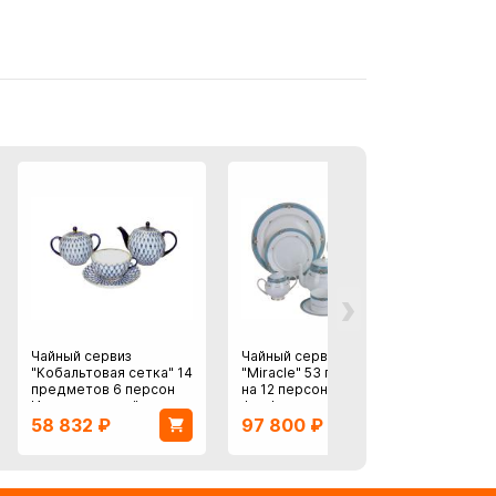
›
Чайный сервиз
Чайный сервиз
Чайный
"Кобальтовая сетка" 14
"Miracle" 53 предмета
предм
предметов 6 персон
на 12 персон Корея
персо
Императорский
фарфор
58 832
₽
97 800
₽
13 8
фарфор, Россия