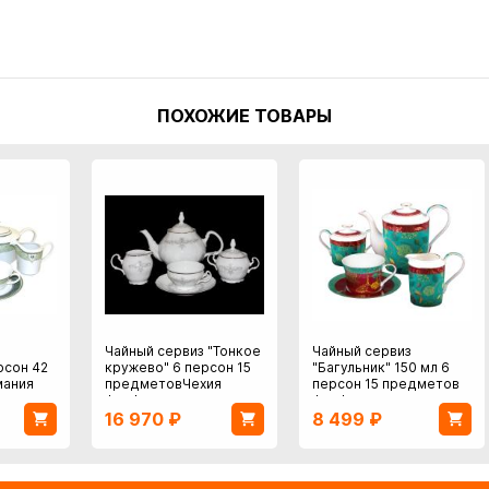
ПОХОЖИЕ ТОВАРЫ
Чайный сервиз "Тонкое
Чайный сервиз
рсон 42
кружево" 6 персон 15
"Багульник" 150 мл 6
мания
предметовЧехия
персон 15 предметов
фарфор
фарфор
16 970
₽
8 499
₽