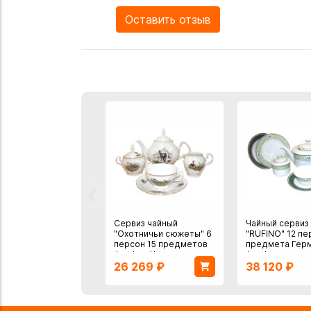
Оставить отзыв
‹
Сервиз чайный
Чайный сервиз
"Охотничьи сюжеты" 6
"RUFINO" 12 пе
персон 15 предметов
предмета Гер
фарфор Чехия
фарфор
26 269
₽
38 120
₽