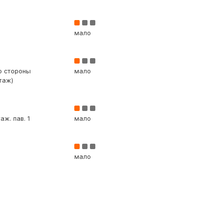
мало
со стороны
мало
таж)
аж. пав. 1
мало
мало