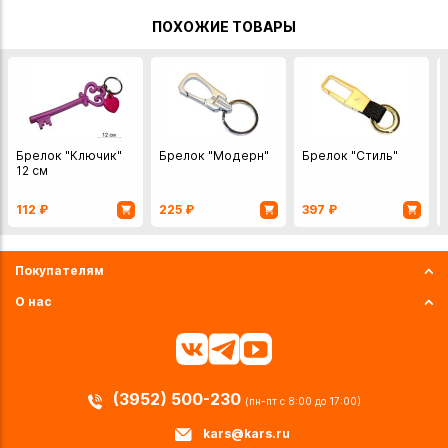
ПОХОЖИЕ ТОВАРЫ
Брелок "Ключик"
Брелок "Модерн"
Брелок "Стиль"
12 см
112
₽
225
₽
397
₽
Покупателям
О нас
(3952) 500-230
(пн-пт с 8:00 до 17:00)
kars@kars.ru