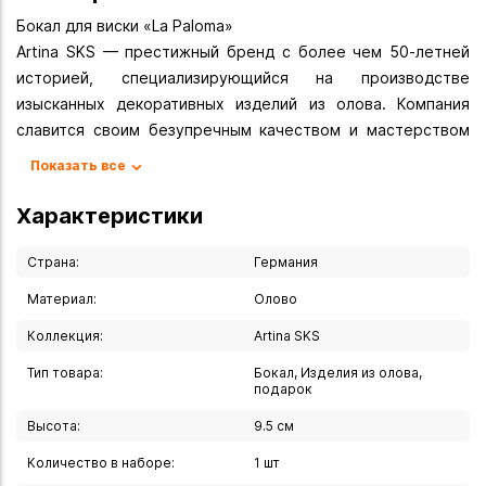
Бокал для виски «La Paloma»
Artina SKS — престижный бренд с более чем 50-летней
историей, специализирующийся на производстве
изысканных декоративных изделий из олова. Компания
славится своим безупречным качеством и мастерством
исполнения.
Показать все
Характеристики изделия
Характеристики
Высота: 9,5 см
Материал: высококачественное олово
Страна:
Германия
Материал:
Олово
Особенности производства
Коллекция:
Artina SKS
Ручная работа потомственных мастеров
Премиальное качество материалов
Тип товара:
Бокал, Изделия из олова,
Тщательная проработка деталей
подарок
Соответствие стандартам безопасности
Высота:
9.5 см
Изысканный дизайн
Количество в наборе:
1 шт