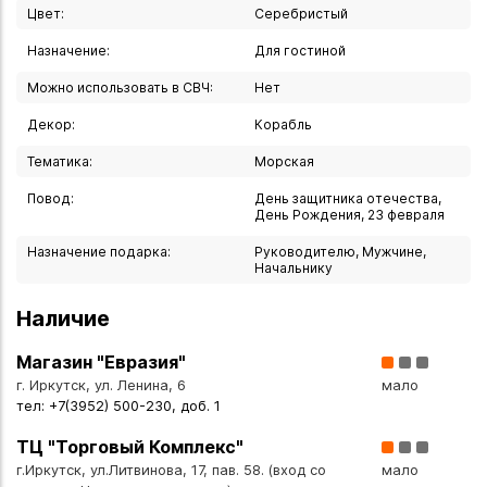
Превосходный выбор для:
Цвет:
Серебристый
Ценителей качественных напитков
Назначение:
Для гостиной
Коллекционеров
Особого подарка VIP-персоне
Можно использовать в СВЧ:
Нет
Праздничного вручения
Декор:
Корабль
Дня рождения
Тематика:
Морская
Профессиональных достижений
Повод:
День защитника отечества,
День Рождения, 23 февраля
Бокал «La Paloma» — это не просто предмет сервировки,
сочетающий в себе функциональность, эстетику и
Назначение подарка:
Руководителю, Мужчине,
традиции европейского качества. Его неповторимый
Начальнику
дизайн и премиальное исполнение делают его идеальным
Наличие
подарком для тех, кто ценит изысканность и качество.
Магазин "Евразия"
Вы можете купить Бокал для виски "La Paloma" 9,5 см,
г. Иркутск, ул. Ленина, 6
мало
олово, Artina SKS, Германия в указанных ниже магазинах в
тел: +7(3952) 500-230, доб. 1
Иркутске и в Ангарске, а также сделать заказ в интернет-
магазине с доставкой курьером по Иркутску или
ТЦ "Торговый Комплекс"
транспортной компанией по всей России.
г.Иркутск, ул.Литвинова, 17, пав. 58. (вход со
мало