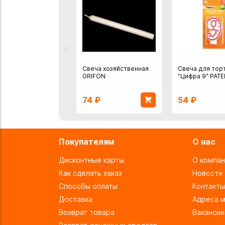
‹
Свеча хозяйственная
Свеча для тор
GRIFON
"Цифра 9" PAT
74
₽
54
₽
Покупателям
О нас
Дисконтные карты
О компан
Как сделать заказ
Новости
Способы оплаты
Контакты
Доставка
Адреса м
Возврат товара
Вакансии