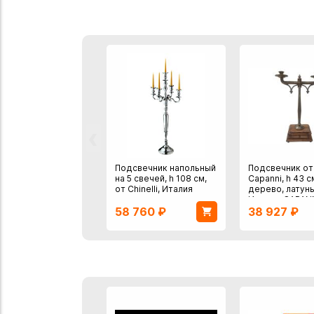
‹
Подсвечник напольный
Подсвечник от
на 5 свечей, h 108 см,
Capanni, h 43 с
от Chinelli, Италия
дерево, латунь
Италия, CAPAN
58 760
₽
38 927
₽