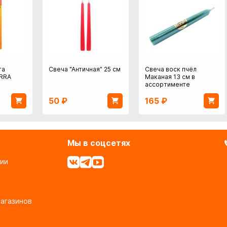
та
Свеча "Античная" 25 см
Свеча воск пчёл
ERRA
Маканая 13 см в
ассортименте
50
₽
165
₽
Мы в соцсетях
ии
агазинов