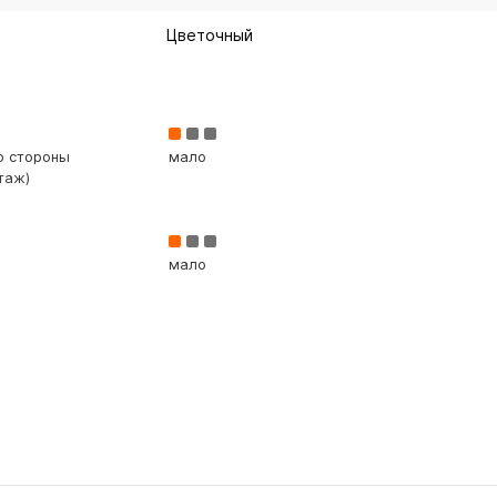
Цветочный
со стороны
мало
таж)
мало