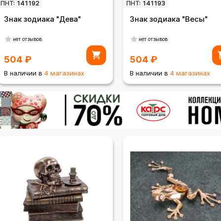
ПНТ:
141192
ПНТ:
141193
Знак зодиака "Дева"
Знак зодиака "Весы"
нет отзывов
нет отзывов
504
₽
504
₽
В наличии в
4 магазинах
В наличии в
4 магазинах