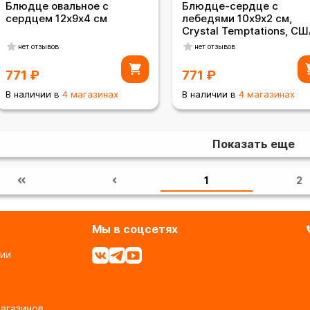
Блюдце овальное с
Блюдце-сердце с
сердцем 12х9х4 см
лебедями 10х9х2 см,
Crystal Temptations, С
нет отзывов
нет отзывов
771
₽
771
₽
В наличии в
4 магазинах
В наличии в
4 магазинах
Показать еще
1
2
Мы в соцсетях
ии
агазинов