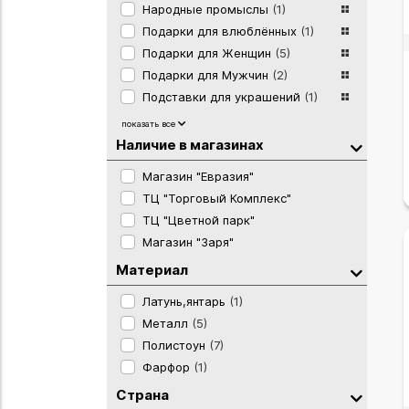
Народные промыслы
(1)
Подарки для влюблённых
(1)
Подарки для Женщин
(5)
Подарки для Мужчин
(2)
Подставки для украшений
(1)
Статуэтки
(1)
показать все
Сувениры Байкал Сибирь
(1)
Наличие в магазинах
США
(1)
Магазин "Евразия"
Часы настольные
(1)
ТЦ "Торговый Комплекс"
Шкатулки, косметички
(1)
ТЦ "Цветной парк"
Элитные Подарки
(2)
Магазин "Заря"
Материал
Латунь,янтарь
(1)
Металл
(5)
Полистоун
(7)
Фарфор
(1)
Страна