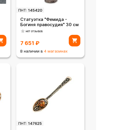
ПНТ:
145420
Статуэтка "Фемида -
Богиня правосудия" 30 см
нет отзывов
7 651
₽
В наличии в
4 магазинах
ПНТ:
147625