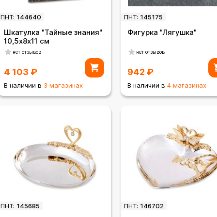
ПНТ:
144640
ПНТ:
145175
Шкатулка "Тайные знания"
Фигурка "Лягушка"
10,5х8х11 см
нет отзывов
нет отзывов
4 103
₽
942
₽
В наличии в
3 магазинах
В наличии в
4 магазинах
ПНТ:
145685
ПНТ:
146702