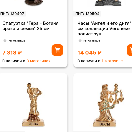
ПНТ:
139497
ПНТ:
139504
Статуэтка "Гера - Богиня
Часы "Ангел и его дитя"
брака и семьи" 25 см
см коллекция Veronese
полистоун
нет отзывов
нет отзывов
7 318
₽
14 045
₽
В наличии в
3 магазинах
В наличии в
1 магазине