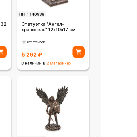
ПНТ:
140938
 32
Статуэтка "Ангел-
хранитель" 12х10х17 см
нет отзывов
5 262
₽
В наличии в
2 магазинах