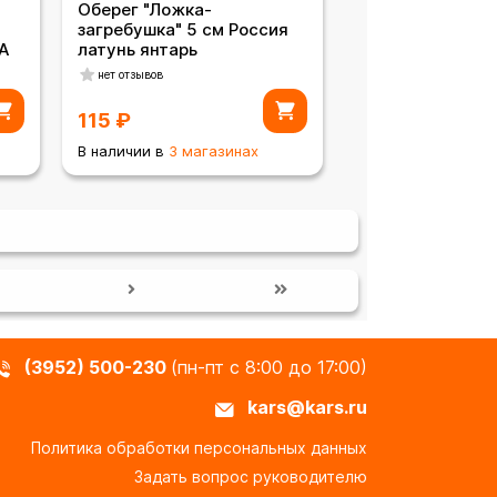
Оберег "Ложка-
загребушка" 5 см Россия
ША
латунь янтарь
нет отзывов
115
₽
В наличии в
3 магазинах
(3952) 500-230
(пн-пт с 8:00 до 17:00)
kars@kars.ru
Политика обработки персональных данных
Задать вопрос руководителю