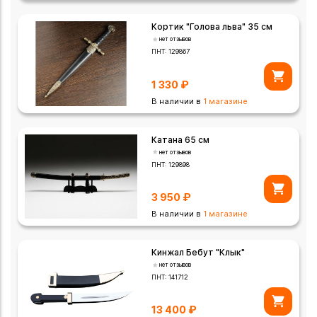
Кортик "Голова льва" 35 см
нет отзывов
ПНТ:
129867
1 330
₽
В наличии в
1 магазине
Катана 65 см
нет отзывов
ПНТ:
129898
3 950
₽
В наличии в
1 магазине
Кинжал Бебут "Клык"
нет отзывов
ПНТ:
141712
13 400
₽