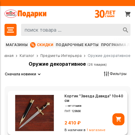
МАГАЗИНЫ
СКИДКИ
ПОДАРОЧНЫЕ КАРТЫ
ПРОГРАММА ЛО
Главная
Каталог
Предметы Интерьера
Оружие декоративное
Оружие декоративное
(26 товаров)
Фильтры
Сначала новинки
Кортик "Звезда Давида" 10х40
см
нет отзывов
ПНТ:
129866
2 410
₽
В наличии в
1 магазине