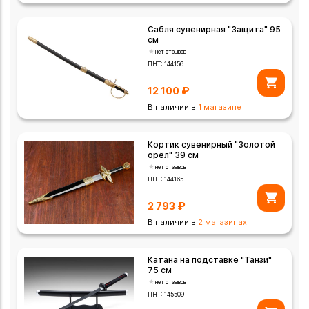
Сабля сувенирная "Защита" 95
см
нет отзывов
ПНТ:
144156
12 100
₽
В наличии в
1 магазине
Кортик сувенирный "Золотой
орёл" 39 см
нет отзывов
ПНТ:
144165
2 793
₽
В наличии в
2 магазинах
Катана на подставке "Танзи"
75 см
нет отзывов
ПНТ:
145509