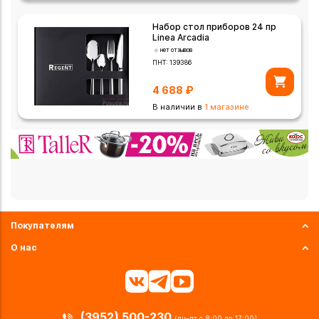
Набор стол приборов 24 пр
Linea Arcadia
нет отзывов
ПНТ:
139386
4 688
₽
В наличии в
1 магазине
Покупателям
О нас
(3952) 500-230
(пн-пт с 8:00 до 17:00)