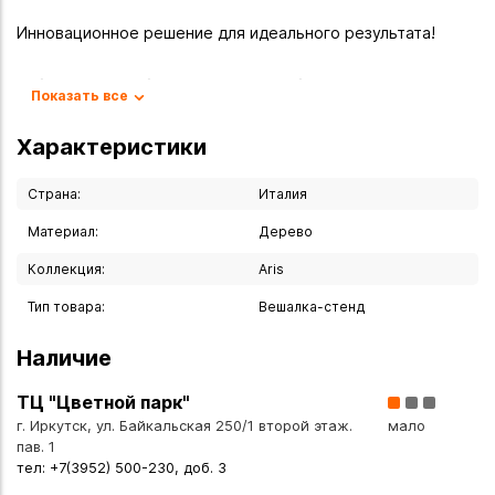
Инновационное решение для идеального результата!
Забудьте о проблемах с глажкой брюк! Пресс-вешалка -
Показать все
это революционное устройство, которое навсегда
изменит ваш подход к уходу за деловым гардеробом. В
Характеристики
отличие от традиционной глажки утюгом, данное
устройство обеспечивает безупречный результат без
Страна:
Италия
риска повреждения ткани.
Материал:
Дерево
Коллекция:
Aris
Почему пресс-вешалка Aris - это больше, чем просто
гладильное устройство?
Тип товара:
Вешалка-стенд
- Бережная глажка при оптимальной температуре 56°C
- Защита ткани от перегрева и появления лоснящихся
Наличие
следов
ТЦ "Цветной парк"
- Идеальные стрелки без усилий и специальных навыков
г. Иркутск, ул. Байкальская 250/1 второй этаж.
мало
- Продление срока службы ваших любимых брюк
пав. 1
- Вид крепления: настенное
тел: +7(3952) 500-230, доб. 3