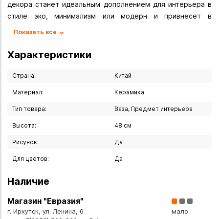
декора станет идеальным дополнением для интерьера в
стиле эко, минимализм или модерн и привнесет в
помещение нотку свежести и натуральности.
Показать все
Вы можете купить Ваза "Зеленый лист" 48 см в указанных
Характеристики
ниже магазинах в Иркутске и в Ангарске, а также сделать
заказ в интернет-магазине с доставкой курьером по
Страна:
Китай
Иркутску или транспортной компанией по всей России.
Материал:
Керамика
Тип товара:
Ваза, Предмет интерьера
Высота:
48 см
Рисунок:
Да
Для цветов:
Да
Наличие
Магазин "Евразия"
г. Иркутск, ул. Ленина, 6
мало