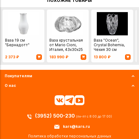
ПОХОЖИЕ ТОВАРЫ
Ваза 19 см
Ваза хрустальная
Ваза "Ocean",
"Бернадотт"
от Mario Cioni,
Crystal Bohemia,
Италия, 43х30х25
Чехия 30 см
см
2 373
₽
183 990
₽
13 800
₽
Покупателям
О нас
(3952) 500-230
(пн-пт с 8:00 до 17:00)
kars@kars.ru
Политика обработки персональных данных