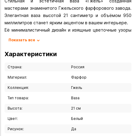
Стильная и эстетичная ваза «Гжель» созданная
мастерами знаменитого Гжельского фарфорового завода.
Элегантная ваза высотой 21 сантиметр и объёмом 950
миллилитров станет ярким акцентом в вашем интерьере.
Её минималистичный дизайн и изящные цветочные узоры
гармонично сочетаются, делая эту вазу прекрасным
Показать все
подарком для любителей красоты и стиля. Изготовленная
из высококачественного фарфора с ручной росписью в
Характеристики
технике «Гжель», эта ваза подойдёт как для живых, так и
для искусственных цветов.
Страна:
Россия
«Гжель» — это не просто название, это целая эпоха и
Материал:
Фарфор
неповторимый художественный стиль, который
Коллекция:
Гжель
проявляется в каждом элементе этой вазы.
Тип товара:
Ваза
Вы можете купить Ваза 21х11 см в указанных ниже
магазинах в Иркутске и в Ангарске, а также сделать заказ
Высота:
21 см
в интернет-магазине с доставкой курьером по Иркутску
Цвет:
Белый
или транспортной компанией по всей России.
Рисунок:
Да