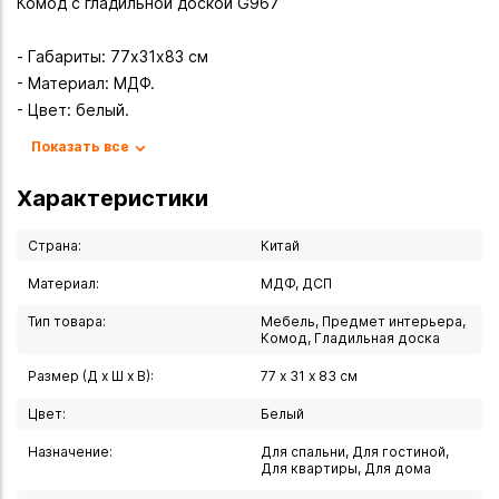
Комод с гладильной доской G967
- Габариты: 77х31х83 см
- Материал: МДФ.
- Цвет: белый.
- Производитель: Ziwei Decoration (Китай).
Показать все
- Модель: G967.
Характеристики
Преимущества:
- Три функции в одном предмете. Комод одновременно
Страна:
Китай
выполняет роль: тумбы для хранения. компактной
Материал:
МДФ, ДСП
гладильной доски, системы организации пространства.
Тип товара:
Мебель, Предмет интерьера,
Комод, Гладильная доска
Встроенная гладильная доска. Всегда готова к
использованию — не нужно выделять отдельное место
Размер (Д х Ш х В):
77 х 31 х 83 см
для громоздкой доски.
Цвет:
Белый
Удобная система хранения. Вместительные полки и ящики
Назначение:
Для спальни, Для гостиной,
позволяют компактно разместить:
Для квартиры, Для дома
- аксессуары для глажки;