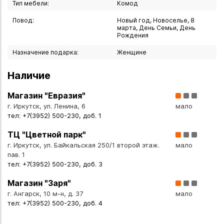
Тип мебели:
Комод
- бельё и полотенца;
- бытовые мелочи.
Повод:
Новый год, Новоселье, 8
марта, День Семьи, День
Рождения
Прочность и надёжность. Эргономичный дизайн и
Назначение подарка:
Женщине
качественные материалы обеспечивают устойчивость
конструкции и длительный срок службы.
Наличие
Универсальный дизайн. Светлый оттенок и лаконичные
Магазин "Евразия"
формы легко сочетаются с разными стилями интерьера —
г. Иркутск, ул. Ленина, 6
мало
от современного до классического, добавляя
тел: +7(3952) 500-230, доб. 1
пространству изысканности и уюта.
ТЦ "Цветной парк"
г. Иркутск, ул. Байкальская 250/1 второй этаж.
мало
Назначение комода:
пав. 1
- Для владельцев небольших квартир, где важно
тел: +7(3952) 500-230, доб. 3
экономить место.
Магазин "Заря"
- Для тех, кто ценит многофункциональную мебель и
г. Ангарск, 10 м-н, д. 37
мало
практичность.
тел: +7(3952) 500-230, доб. 4
- Для людей, стремящихся организовать пространство
без ущерба для эстетики.