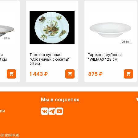
ая
Тарелка суповая
Тарелка глубокая
3 см
"Охотничьи сюжеты"
"WILMAX" 23 см
23 см
1 443
₽
875
₽
Мы в соцсетях
ии
агазинов