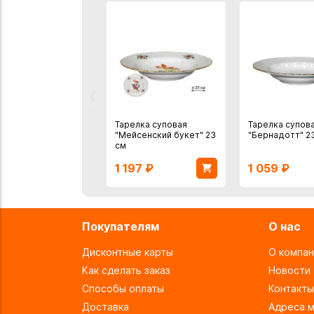
‹
Тарелка суповая
Тарелка супов
"Мейсенский букет" 23
"Бернадотт" 2
см
1 197
₽
1 059
₽
Покупателям
О нас
Дисконтные карты
О компан
Как сделать заказ
Новости
Способы оплаты
Контакты
Доставка
Адреса м