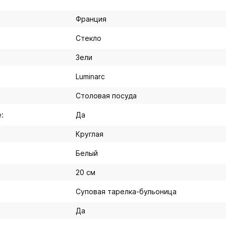
Франция
Стекло
Зели
Luminarc
Столовая посуда
:
Да
Круглая
Белый
20 см
Суповая тарелка-бульоница
Да