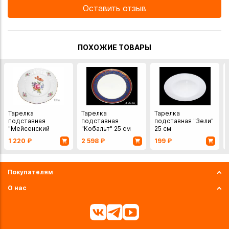
Оставить отзыв
ПОХОЖИЕ ТОВАРЫ
Тарелка
Тарелка
Тарелка
подставная
подставная
подставная "Зели"
"Мейсенский
"Кобальт" 25 см
25 см
букет" 25 см
1 220
₽
2 598
₽
199
₽
Покупателям
О нас