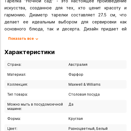
Тарелка "Ночной сад" - это настоящее произведение
искусства, созданное для тех, кто ценит красоту и
гармонию. Диаметр тарелки составляет 27.5 см, что
делает ее идеальным выбором для сервировки как
основного блюда, так и десерта. Дизайн придает ей
особую атмосферу таинственности и загадочности,
Показать все
создавая ощущение умиротворения и спокойствия.
Выполненная из высококачественного фарфора, она
Характеристики
станет прекрасным дополнением к любому столу и
подчеркнет ваше чувство стиля и хороший вкус. С такой
Страна:
Австралия
тарелкой ваш ужин или обед превратится в настоящее
Материал:
Фарфор
эстетическое удовольствие, которое будет радовать глаз
Коллекция:
Maxwell & Williams
и создавать атмосферу уюта.
Тип товара:
Столовая посуда
Вы можете купить Тарелка подставная 27,5 см "Ночной
сад" в указанных ниже магазинах в Иркутске и в Ангарске,
Можно мыть в посудомоечной
Да
машине:
а также сделать заказ в интернет-магазине с доставкой
курьером по Иркутску или транспортной компанией по
Форма:
Круглая
всей России.
Цвет:
Разноцветный, Белый