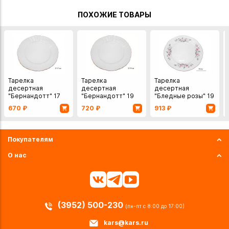
ПОХОЖИЕ ТОВАРЫ
Тарелка
Тарелка
Тарелка
десертная
десертная
десертная
"Бернандотт" 17
"Бернандотт" 19
"Бледные розы" 19
см
см
см
670
₽
720
₽
913
₽
Покупателям
О нас
(3952) 500-230
(пн-пт с 8:00 до 17:00)
kars@kars.ru