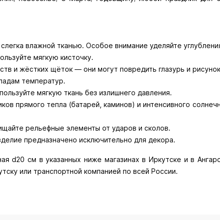
и слегка влажной тканью. Особое внимание уделяйте углублен
пользуйте мягкую кисточку.
ств и жёстких щёток — они могут повредить глазурь и рисунок
епадам температур.
спользуйте мягкую ткань без излишнего давления.
иков прямого тепла (батарей, каминов) и интенсивного солнеч
ищайте рельефные элементы от ударов и сколов.
зделие предназначено исключительно для декора.
я d20 см в указанных ниже магазинах в Иркутске и в Ангарс
утску или транспортной компанией по всей России.