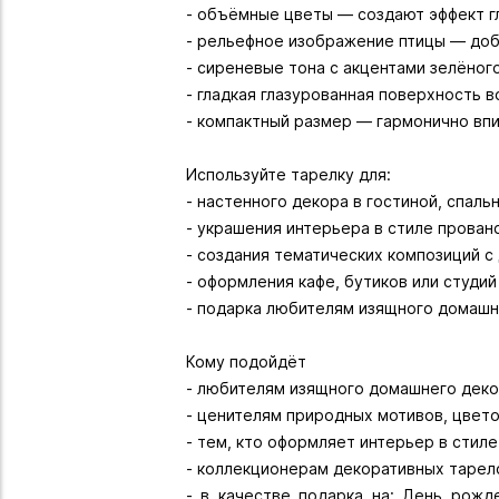
- объёмные цветы — создают эффект гл
- рельефное изображение птицы — доб
- сиреневые тона с акцентами зелёно
- гладкая глазурованная поверхность 
- компактный размер — гармонично вп
Используйте тарелку для:
- настенного декора в гостиной, спальн
- украшения интерьера в стиле прованс
- создания тематических композиций с
- оформления кафе, бутиков или студий
- подарка любителям изящного домашн
Кому подойдёт
- любителям изящного домашнего деко
- ценителям природных мотивов, цвето
- тем, кто оформляет интерьер в стиле 
- коллекционерам декоративных тарел
- в качестве подарка на: День рожде