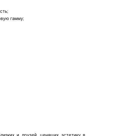
сть;
вую гамму;
близких и друзей, ценящих эстетику в