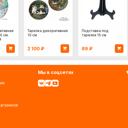
ативная
Тарелка декоративная
Подставка под
0 см.
10 см
тарелки 15 см
й
2 100
₽
89
₽
Мы в соцсетях
ии
агазинов