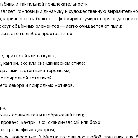
убины и тактильной привлекательности;
авляет композиции динамику и художественную выразительно
го, коричневого и белого — формируют умиротворяющую цвето
вокруг объёмных элементов — легко очищается от пыли;
исывается в любое пространство.
е, прихожей или на кухне;
, кантри, эко или скандинавском стиле;
 другими настенными тарелками;
 с природной эстетикой;
его декора и природных мотивов.
ра;
чных орнаментов и изображений птиц;
прованс, кантри, эко, скандинавский или бохо;
ок с рельефным декором;
ния; новоселье; 8 Марта; годовщину; любой праздник для 