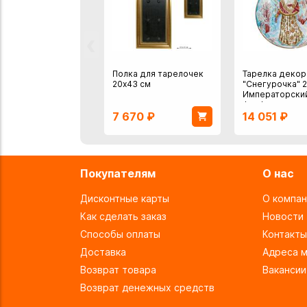
‹
Полка для тарелочек
Тарелка декор
20х43 см
"Снегурочка" 2
Императорски
фарфор
7 670
₽
14 051
₽
Покупателям
О нас
Дисконтные карты
О компан
Как сделать заказ
Новости
Способы оплаты
Контакты
Доставка
Адреса м
Возврат товара
Вакансии
Возврат денежных средств