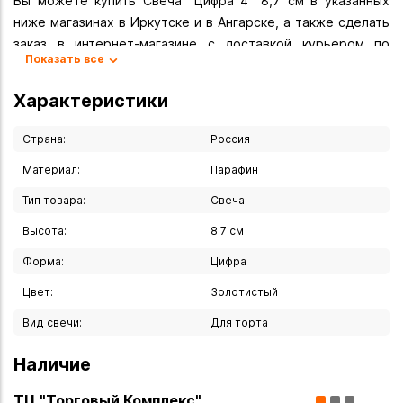
Вы можете купить Свеча "Цифра 4" 8,7 см в указанных
ниже магазинах в Иркутске и в Ангарске, а также сделать
заказ в интернет-магазине с доставкой курьером по
Показать все
Иркутску или транспортной компанией по всей России.
Характеристики
Страна:
Россия
Материал:
Парафин
Тип товара:
Свеча
Высота:
8.7 см
Форма:
Цифра
Цвет:
Золотистый
Вид свечи:
Для торта
Наличие
ТЦ "Торговый Комплекс"