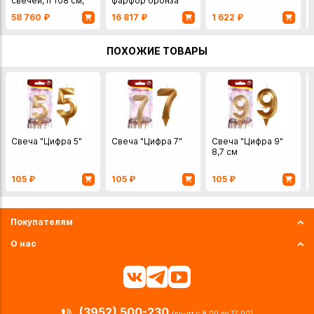
свечей, h 108 см,
фарфор бронза
от Chinelli, Италия
Китай
58 760
₽
16 817
₽
1 622
₽
ПОХОЖИЕ ТОВАРЫ
Свеча "Цифра 5"
Свеча "Цифра 7"
Свеча "Цифра 9"
8,7 см
105
₽
105
₽
105
₽
Покупателям
О нас
(3952) 500-230
(пн-пт с 8:00 до 17:00)