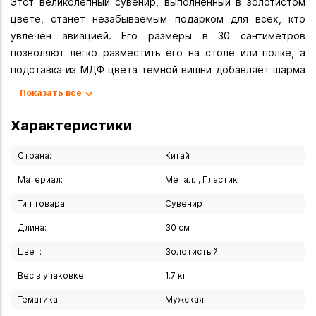
Этот великолепный сувенир, выполненный в золотистом
цвете, станет незабываемым подарком для всех, кто
увлечён авиацией. Его размеры в 30 сантиметров
позволяют легко разместить его на столе или полке, а
подставка из МДФ цвета тёмной вишни добавляет шарма
и элегантности.
Показать все
Размеры; общая длина - 30 см.
Размах крыльев -20 см.
Характеристики
длина - подставки 16 см
ширина подставки -12 см
Страна:
Китай
высота подставки - 18 см
Материал:
Металл, Пластик
общая высота - 22 см.
Тип товара:
Сувенир
вес - 1700 гр.
Длина:
30 см
Вы можете купить Сувенир "Самолет" 30 см в указанных
ниже магазинах в Иркутске и в Ангарске, а также сделать
Цвет:
Золотистый
заказ в интернет-магазине с доставкой курьером по
Вес в упаковке:
1.7 кг
Иркутску или транспортной компанией по всей России.
Тематика:
Мужская