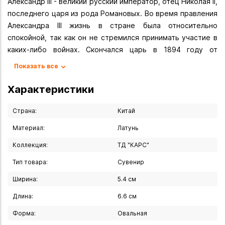
Александр III - великий русский император, отец Николая II,
последнего царя из рода Романовых. Во время правления
Александра III жизнь в стране была относительно
спокойной, так как он не стремился принимать участие в
каких-либо войнах. Скончался царь в 1894 году от
заболевания почек, после чего императором стал его
Показать все
сын. Николай II хотел увековечить память об отце,
поэтому в начале XX века появились музеи, названные в
Характеристики
честь императора Александра III. Кроме них, в разных
частях страны установили памятники, один из которых
Страна:
Китай
находился в Иркутске.
Материал:
Латунь
Вы можете купить Сувенир Иркутск Памятник Александру
Коллекция:
ТД "КАРС"
III в указанных ниже магазинах в Иркутске и в Ангарске, а
Тип товара:
Сувенир
также сделать заказ в интернет-магазине с доставкой
курьером по Иркутску или транспортной компанией по
Ширина:
5.4 см
всей России.
Длина:
6.6 см
Форма:
Овальная