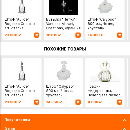
Штоф "Aulide"
Бутылка "Петух"
Штоф "Calypso"
Rogaska Cristallo
Vanessa Mitrani,
800 мл., Чехия,
srl. Италия,
Creations, Франция
хрусталь
хрусталь
65 см
23 900
₽
16 615
₽
14 360
₽
ПОХОЖИЕ ТОВАРЫ
Штоф "Aulide"
Штоф "Calypso"
Графин,
Rogaska Cristallo
800 мл., Чехия,
Нидерланды,
srl. Италия,
хрусталь
Bollenglass design
хрусталь
23 900
₽
14 360
₽
4 698
₽
Покупателям
О нас