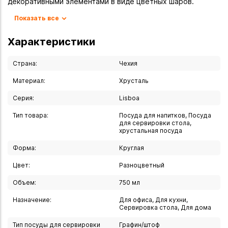
декоративными элементами в виде цветных шаров.
Показать все
Основные характеристики
- Объём. 750 мл
Характеристики
- Материал. Хрусталь.
- Производитель. Bohemia Jihlava (Чехия).
Страна:
Чехия
- Серия. Lisboa.
Материал:
Хрусталь
- Тип. Штоф (графин для напитков).
Серия:
Lisboa
- Цвет. Прозрачный с цветными шарами.
- Комплектация. Штоф с круглой пробкой.
Тип товара:
Посуда для напитков, Посуда
- Вес. 2,6 кг.
для сервировки стола,
хрустальная посуда
Особенности
Форма:
Круглая
- Дизайн. Нестандартная форма с декоративными
Цвет:
Разноцветный
цветными шарами, которые придают изделию роскошный
Объем:
750 мл
вид.
- Качество. Компания Bohemia Jihlava известна высоким
Назначение:
Для офиса, Для кухни,
Сервировка стола, Для дома
качеством хрусталя и ручным изготовлением изделий.
- Функциональность. Круглая пробка обеспечивает
Тип посуды для сервировки
Графин/штоф