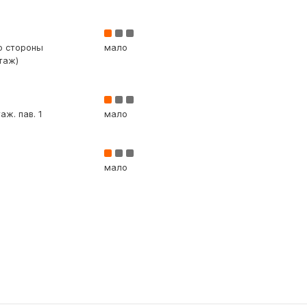
со стороны
мало
таж)
аж. пав. 1
мало
мало