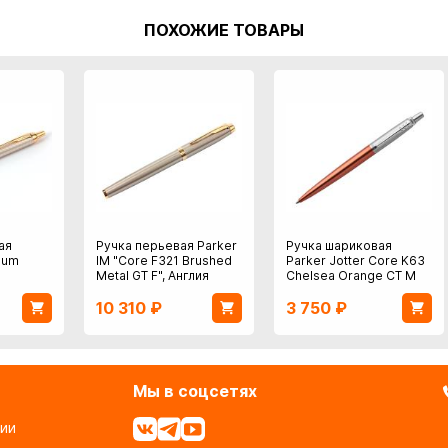
ПОХОЖИЕ ТОВАРЫ
ая
Ручка перьевая Parker
Ручка шариковая
ium
IM "Core F321 Brushed
Parker Jotter Core K63
Metal GT F", Англия
Chelsea Orange CT M
10 310
₽
3 750
₽
Мы в соцсетях
ии