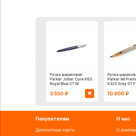
‹
Ручка шариковая
Ручка шариков
Parker Jotter Core K63
Parker IM Prem
Royal Blue CT M
K323 Grey GT F
3 550
₽
10 900
₽
Покупателям
О нас
Дисконтные карты
О компан