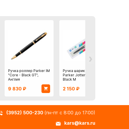
›
Ручка роллер Parker IM
Ручка шариковая
Ручка
"Core - Black GT",
Parker Jotter Color -
Sonnet
Англия
Black M
Steel G
9 830
₽
2 150
₽
34 
(3952) 500-230
(пн-пт с 8:00 до 17:00)
kars@kars.ru