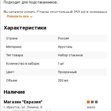
Подходит для подстаканников.
Вы можете купить Стакан хрустальный 250 мл в указанных
Показать все
ниже магазинах в Иркутске и в Ангарске, а также сделать
заказ в интернет-магазине с доставкой курьером по
Характеристики
Иркутску или транспортной компанией по всей России.
Страна:
Россия
Материал:
Хрусталь
Тип товара:
Набор стаканов
Количество в наборе:
1 шт
Цвет:
Прозрачный
Объем:
250 мл
Наличие
Магазин "Евразия"
г. Иркутск, ул. Ленина, 6
мало