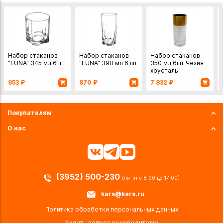
Набор стаканов
Набор стаканов
Набор стаканов
"LUNA" 345 мл 6 шт
"LUNA" 390 мл 6 шт
350 мл 6шт Чехия
хрусталь
953
₽
870
₽
7 832
₽
Покупателям
О нас
(3952) 500-230
(пн-пт с 8:00 до 17:00)
kars@kars.ru
Политика обработки персональных данных
Задать вопрос руководителю