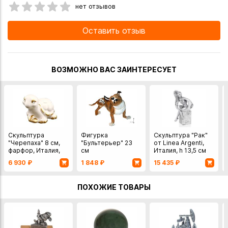
нет отзывов
Оставить отзыв
ВОЗМОЖНО ВАС ЗАИНТЕРЕСУЕТ
Скульптура
Фигурка
Скульптура "Рак"
"Черепаха" 8 см,
"Бультерьер" 23
от Linea Argenti,
фарфор, Италия,
см
Италия, h 13,5 см
Porcellane RG
Великобритания
6 930
₽
1 848
₽
15 435
₽
ПОХОЖИЕ ТОВАРЫ