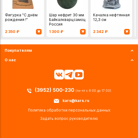
Фигурка "С днём
Шар нефрит 30 мм
Качалка нефтянная
рождения !"
Байкалкварцсамоцветы
12,3 см
Россия
2 350
₽
1 300
₽
2 342
₽
Покупателям
О нас
(3952) 500-230
(пн-пт с 8:00 до 17:00)
kars@kars.ru
Политика обработки персональных данных
Задать вопрос руководителю