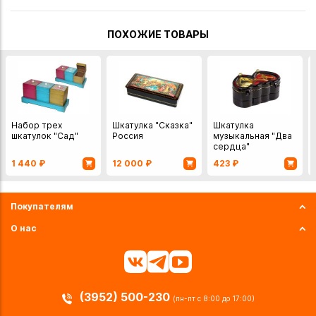
ПОХОЖИЕ ТОВАРЫ
Набор трех
Шкатулка "Сказка"
Шкатулка
шкатулок "Сад"
Россия
музыкальная "Два
сердца"
1 440
₽
12 000
₽
423
₽
Покупателям
О нас
(3952) 500-230
(пн-пт с 8:00 до 17:00)