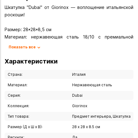
Шкатулка "Dubai" от Giorinox — воплощение итальянской
роскоши!
Размер: 28*28*8,5 см
Материал: нержавеющая сталь 18/10 с премиальной
отделкой
Показать все
Производитель: Giorinox (Италия)
Характеристики
Шкатулка "Dubai" — это не просто хранилище для
драгоценностей, а самостоятельный предмет интерьера,
Страна:
Италия
способный подчеркнуть статус и утончённый вкус
Материал:
Нержавеющая сталь
владельца. Созданная итальянскими мастерами бренда
Серия:
Dubai
Giorinox, она сочетает в себе безупречное качество,
изысканный дизайн и функциональность.
Коллекция:
Giorinox
Тип товара:
Предмет интерьера, Шкатулка
Ключевые особенности!
Премиальные материалы. Изготовлена из
Размер (Д х Ш х В):
28 х 28 х 8.5 см
высококачественной нержавеющей стали 18/10,
Рисунок:
Да