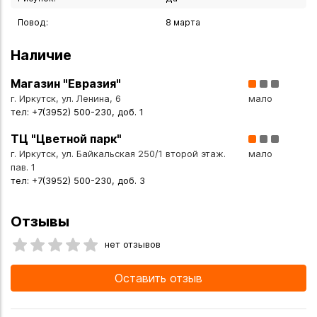
устойчивой к коррозии и сохраняющей первозданный
блеск десятилетиями.
Повод:
8 марта
Наличие
Изысканная отделка. Сочетание полированных и матовых
поверхностей (технология Satinato) создаёт благородный
Магазин "Евразия"
визуальный контраст и тактильно приятную текстуру.
г. Иркутск, ул. Ленина, 6
мало
тел: +7(3952) 500-230, доб. 1
Эргономичная конструкция. Плавные линии и продуманная
ТЦ "Цветной парк"
форма обеспечивают удобство использования и
г. Иркутск, ул. Байкальская 250/1 второй этаж.
мало
надёжную защиту содержимого.
пав. 1
тел: +7(3952) 500-230, доб. 3
Вместительность. Габариты 28*28*8,5 см позволяют
хранить не только ювелирные украшения, но и памятные
Отзывы
мелочи, документы или ценные аксессуары.
нет отзывов
Прочность и долговечность. Конструкция рассчитана на
Оставить отзыв
многолетнее использование без потери эстетических и
функциональных качеств.