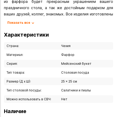
из фарфора будет прекрасным украшением вашего
праздничного стола, а так же достойным подарком для
ваших друзей, коллег, знакомых. Все изделия изготовлены
на современном оборудовании, с использованием более
Показать все
чем двухвековых традиций старых мастеров. Высокое
качество и уникальный дизайн изделий, сделали
Характеристики
Предприятие "Thun" признанным мировым лидером в
производстве посуды из высококачественного фарфора.
Страна:
Чехия
Вся посуда из Чешского фарфора сертифицирована по
Материал:
Фарфор
Европейским и Российским стандартам.
Серия:
Мейсенский букет
Не рекомендуется мыть в посудомоечной машине!
Посуду с покрытием из металла категорически запрещено
Тип товара:
Столовая посуда
ставить в печь СВЧ.
Размер (Д х Ш):
25 x 25 см
Вы можете купить Салатник квадратный "Мейсенский
Тип столовой посуды:
Салатники и пиалы
букет" 25 см в указанных ниже магазинах в Иркутске и в
Можно использовать в СВЧ:
Нет
Ангарске, а также сделать заказ в интернет-магазине с
доставкой курьером по Иркутску или транспортной
Наличие
компанией по всей России.