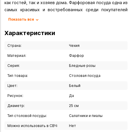
как гостей, так и хозяев дома. Фарфоровая посуда одна из
самых красивых и востребованных среди покупателей
всего мира. В своей работе сотрудники компании
Показать все
используют традиционные техники работы с фарфором.
Высокое качество, стильный и минималистичный дизайн,
Характеристики
рельефные формы, утолщенные края, защищающие от
сколов - главные отличительные черты чешского бренда.
Страна:
Чехия
Материал:
Фарфор
Вы можете купить Салатник "Бледные розы" 25 см в
указанных ниже магазинах в Иркутске и в Ангарске, а
Серия:
Бледные розы
также сделать заказ в интернет-магазине с доставкой
Тип товара:
Столовая посуда
курьером по Иркутску или транспортной компанией по
всей России.
Цвет:
Белый
Рисунок:
Да
Диаметр:
25 см
Тип столовой посуды:
Салатники и пиалы
Можно использовать в СВЧ:
Нет