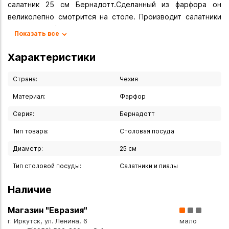
салатник 25 см Бернадотт.Сделанный из фарфора он
великолепно смотрится на столе. Производит салатники
знаменитый бренд bernadotte
Показать все
Вы можете купить Салатник "Бернадотт" 25 см в
Характеристики
указанных ниже магазинах в Иркутске и в Ангарске, а
также сделать заказ в интернет-магазине с доставкой
Страна:
Чехия
курьером по Иркутску или транспортной компанией по
Материал:
Фарфор
всей России.
Серия:
Бернадотт
Тип товара:
Столовая посуда
Диаметр:
25 см
Тип столовой посуды:
Салатники и пиалы
Наличие
Магазин "Евразия"
г. Иркутск, ул. Ленина, 6
мало