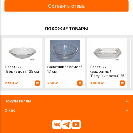
Оставить отзыв
ПОХОЖИЕ ТОВАРЫ
Салатник
Салатник "Космос"
Салатник
"Бернадотт" 25 см
17 см
квадратный
"Бледные розы" 25
см
2 591
₽
250
₽
3 609
₽
Покупателям
О нас