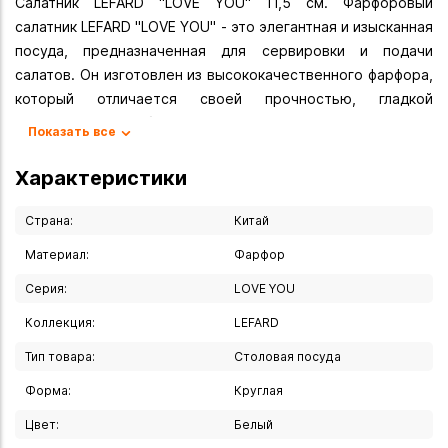
Салатник LEFARD "LOVE YOU" 11,5 см. Фарфоровый
салатник LEFARD "LOVE YOU" - это элегантная и изысканная
посуда, предназначенная для сервировки и подачи
салатов. Он изготовлен из высококачественного фарфора,
который отличается своей прочностью, гладкой
порверхностью и блеском.
Показать все
Вы можете купить Салатник "LOVE YOU" 11,5 в указанных
Характеристики
ниже магазинах в Иркутске и в Ангарске, а также сделать
заказ в интернет-магазине с доставкой курьером по
Страна:
Китай
Иркутску или транспортной компанией по всей России.
Материал:
Фарфор
Серия:
LOVE YOU
Коллекция:
LEFARD
Тип товара:
Столовая посуда
Форма:
Круглая
Цвет:
Белый