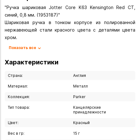
"Ручка шариковая Jotter Core K63 Kensington Red CT,
синий, 0,8 мм. (1953187)"
Шариковая ручка в тонком корпусе из полированной
нержавеющей стали красного цвета с деталями цвета
хром.
Цвет чернил: синий
Показать все
Диаметр пишущего узла: 1,0 мм
Механизм: кнопочный
Характеристики
Материал корпуса: нержавеющая сталь
Цвет корпуса: красный/хром
Страна:
Англия
Цвет декоративных элементов: хром
Материал:
Металл
Отделка корпуса: полировка
Коллекция:
Parker
Клип: нержавеющая стали
Тип товара:
Канцелярские
Вы можете купить Ручка шариковая Parker Jotter Core
принадлежности
K63" Kensington Red CT M в указанных ниже магазинах в
Цвет:
Красный
Иркутске и в Ангарске, а также сделать заказ в интернет-
магазине с доставкой курьером по Иркутску или
Вес в гр:
15 г
транспортной компанией по всей России.