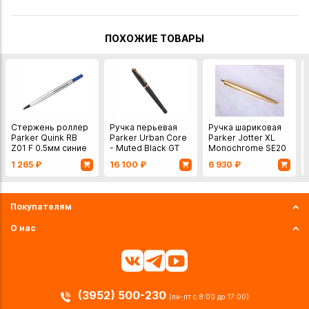
ПОХОЖИЕ ТОВАРЫ
Стержень роллер
Ручка перьевая
Ручка шариковая
Parker Quink RB
Parker Urban Core
Parker Jotter XL
Z01 F 0.5мм синие
- Muted Black GT
Monochrome SE20
чернила
- Gold GT
1 265
₽
16 100
₽
6 930
₽
Покупателям
О нас
(3952) 500-230
(пн-пт с 8:00 до 17:00)