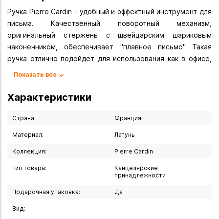
Ручка Pierre Cardin - удобный и эффектный инструмент для
письма. Качественный поворотный механизм,
оригинальный стержень с швейцарским шариковым
наконечником, обеспечивает "плавное письмо" Такая
ручка отлично подойдёт для использования как в офисе,
так и в повседневной жизни. Она может стать стильным
Показать все
подарком или модным аксессуаром, прекрасно
дополняющим ваш образ.
Характеристики
Вы можете купить Ручка роллер Pierre Cardin Gamme
Страна:
Франция
Classic - Black Steel GT в указанных ниже магазинах в
Материал:
Латунь
Иркутске и в Ангарске, а также сделать заказ в интернет-
магазине с доставкой курьером по Иркутску или
Коллекция:
Pierre Cardin
транспортной компанией по всей России.
Тип товара:
Канцелярские
принадлежности
Подарочная упаковка:
Да
Вид: