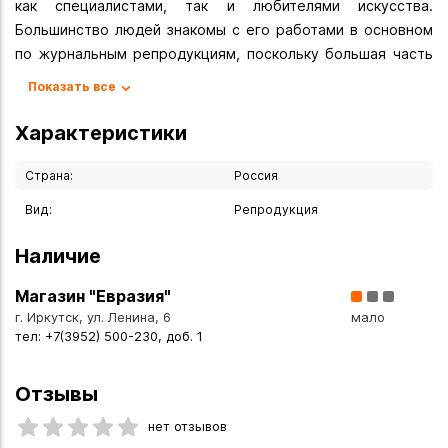
как специалистами, так и любителями искусства.
Большинство людей знакомы с его работами в основном
по журнальным репродукциям, поскольку большая часть
картин художника находится в частных коллекциях в
Показать все
России и за рубежом, а также в музеях Западной Европы и
Америки. Западные коллекционеры приобрели более 700
Характеристики
его произведений. Среди нынешних владельцев его работ
— Софи Лорен, Пьер Карден, Жерар Депардье, Дайана
Страна:
Россия
Росс, Монтсеррат Кабалье, Михаил Горбачёв, Никита
Вид:
Репродукция
Михалков и другие выдающиеся личности нашего
времени. Все они отмечают уникальность и волшебную
Наличие
силу его творений.
Магазин "Евразия"
Вы можете купить Репродукция "Женщина-загадка" Н
г. Иркутск, ул. Ленина, 6
мало
Сафронов в указанных ниже магазинах в Иркутске и в
тел: +7(3952) 500-230, доб. 1
Ангарске, а также сделать заказ в интернет-магазине с
доставкой курьером по Иркутску или транспортной
Отзывы
компанией по всей России.
нет отзывов