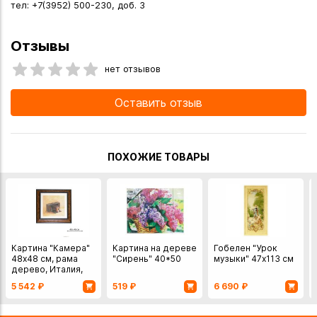
тел: +7(3952) 500-230, доб. 3
Отзывы
нет отзывов
Оставить отзыв
ПОХОЖИЕ ТОВАРЫ
Картина "Камера"
Картина на дереве
Гобелен "Урок
48х48 см, рама
"Сирень" 40*50
музыки" 47х113 см
дерево, Италия,
F.A.L
5 542
₽
519
₽
6 690
₽