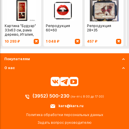
Картина "Будуар"
Репродукция
Репродукция
33х63 см, рама
60*60
28*35
дерево, Италия,
F.A.L
10 293
₽
1 048
₽
457
₽
Покупателям
О нас
(3952) 500-230
(пн-пт с 8:00 до 17:00)
kars@kars.ru
Политика обработки персональных данных
Задать вопрос руководителю