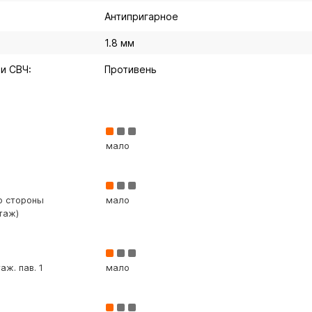
Антипригарное
1.8 мм
и СВЧ:
Противень
мало
со стороны
мало
таж)
аж. пав. 1
мало