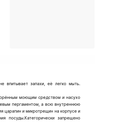
е впитывает запахи, её легко мыть.
творённым моющим средством и насухо
щевым пергаментом, а всю внутреннюю
я царапин и микротрещин на корпусе и
ия посуды.Категорически запрещено