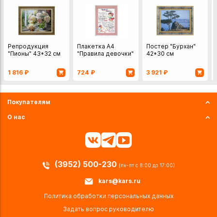
Репродукция
Плакетка А4
Постер "Бурхан"
"Пионы" 43*32 см
"Правила девочки"
42*30 см
1 816
₽
724
₽
3 921
₽
Покупателям
О нас
(3952) 500-230
(пн-пт с 8:00 до 17:00)
kars@kars.ru
Политика обработки персональных данных
Задать вопрос руководителю