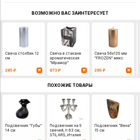
ВОЗМОЖНО ВАС ЗАИНТЕРЕСУЕТ
Свеча столбик 12
Свеча в стакане
Свеча 56х120 мм
см
ароматическая
"FROZEN" микс
"Мрамор"
285
₽
873
₽
285
₽
ПОХОЖИЕ ТОВАРЫ
Подсвечник "Губы"
Подсвечник на 5
Подсвечник "Вена"
14 см
свечей, h 63 см,
15 см
STILARS, Италия