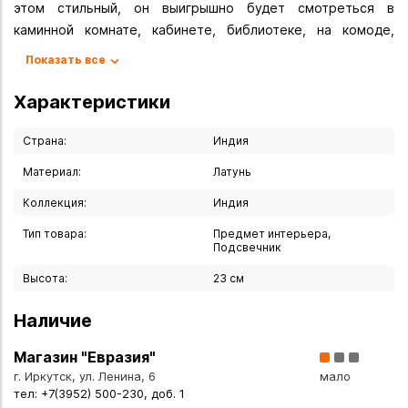
этом стильный, он выигрышно будет смотреться в
каминной комнате, кабинете, библиотеке, на комоде,
туалетном столике. Подсвечник придаст трапезе момент
Показать все
торжественности, а зажжённые свечи создадут
романтичную атмосферу Этот изысканный аксессуар
Характеристики
добавит нотку элегантности в любой интерьер
Создавайте незабываемые моменты для себя и своих
Страна:
Индия
близких
Материал:
Латунь
Вы можете купить Подсвечник "Спираль" 23х9х3,5 см в
Коллекция:
Индия
указанных ниже магазинах в Иркутске и в Ангарске, а
Тип товара:
Предмет интерьера,
также сделать заказ в интернет-магазине с доставкой
Подсвечник
курьером по Иркутску или транспортной компанией по
Высота:
23 см
всей России.
Наличие
Магазин "Евразия"
г. Иркутск, ул. Ленина, 6
мало
тел: +7(3952) 500-230, доб. 1