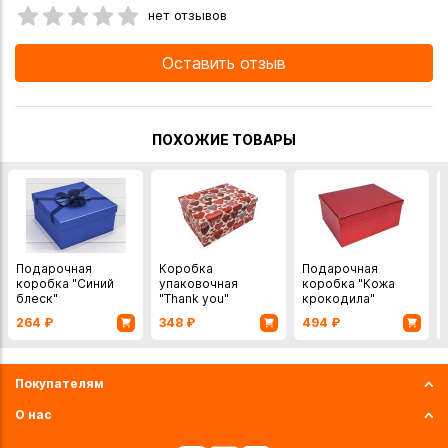
нет отзывов
Оставить отзыв
ПОХОЖИЕ ТОВАРЫ
Подарочная
Коробка
Подарочная
коробка "Синий
упаковочная
коробка "Кожа
блеск"
"Thank you"
крокодила"
19,5х19,5х9,5 см
30х23х13 см
28х21х12 см
264
₽
348
₽
494
₽
красный
Покупателям
О нас