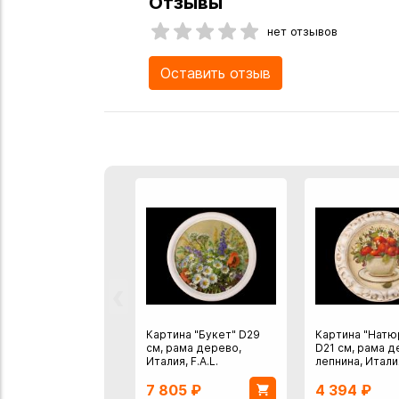
Отзывы
нет отзывов
Оставить отзыв
‹
Картина "Букет" D29
Картина "Натю
см, рама дерево,
D21 см, рама 
Италия, F.A.L.
лепнина, Италия
7 805
₽
4 394
₽