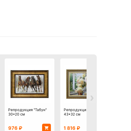
›
Репродукция "Табун"
Репродукция "Пионы"
Плаке
30*20 см
43*32 см
мальч
976
₽
1 816
₽
724