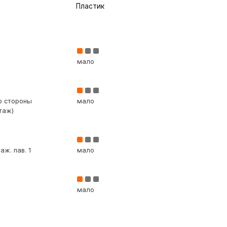
Пластик
мало
со стороны
мало
таж)
аж. пав. 1
мало
мало