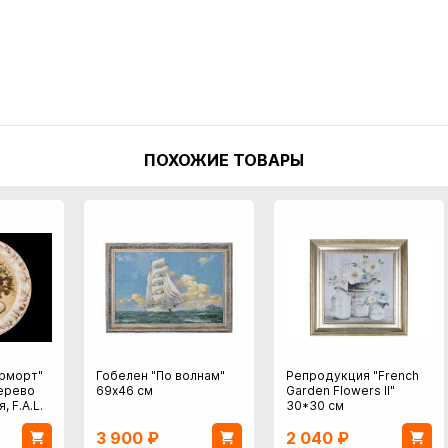
ПОХОЖИЕ ТОВАРЫ
рморт"
Гобелен "По волнам"
Репродукция "French
дерево
69х46 см
Garden Flowers II"
, F.A.L.
30*30 см
3 900
₽
2 040
₽