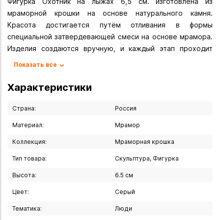
Фигурка Охотник на лыжах 6,5 см. изготовлена из
мраморной крошки на основе натурального камня.
Красота достигается путём отливания в формы
специальной затвердевающей смеси на основе мрамора.
Изделия создаются вручную, и каждый этап проходит
тщательную доработку всех деталей. Мраморный узор
Показать все
(белые, чёрные или серые пятна) может располагаться в
разных местах фигурки, которая может быть более серой
Характеристики
или белой, что является особенностью создания фигурок
из мраморной крошки.
Страна:
Россия
Материал:
Мрамор
Вы можете купить Охотник на лыжах 6,5 см в указанных
ниже магазинах в Иркутске и в Ангарске, а также сделать
Коллекция:
Мраморная крошка
заказ в интернет-магазине с доставкой курьером по
Тип товара:
Скульптура, Фигурка
Иркутску или транспортной компанией по всей России.
Высота:
6.5 см
Цвет:
Серый
Тематика:
Люди