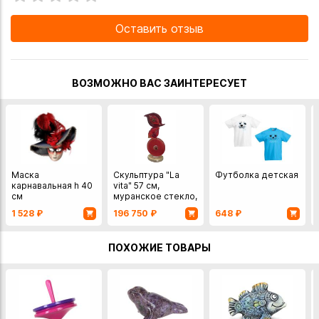
Оставить отзыв
ВОЗМОЖНО ВАС ЗАИНТЕРЕСУЕТ
Маска
Скульптура "La
Футболка детская
карнавальная h 40
vita" 57 см,
см
муранское стекло,
DI.PI. VETRERIA
1 528
₽
196 750
₽
648
₽
ARTIGIANA di R,
Италия
ПОХОЖИЕ ТОВАРЫ