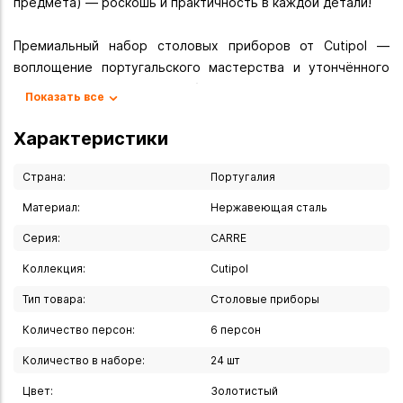
предмета) — роскошь и практичность в каждой детали!
Премиальный набор столовых приборов от Cutipol —
воплощение португальского мастерства и утончённого
вкуса. Более 50 лет бренд завоёвывает сердца
Показать все
ценителей изысканной сервировки, сочетая безупречный
дизайн с высочайшим качеством исполнения.
Характеристики
Набор столовых приборов от Cutipol это:
Страна:
Португалия
- Премиальное качество. Приборы изготовлены из
Материал:
Нержавеющая сталь
нержавеющей хирургической стали — экологичного и
Серия:
CARRE
долговечного материала, устойчивого к коррозии и
повреждениям.
Коллекция:
Cutipol
- Роскошное покрытие. Детали украшены золотом в 24
Тип товара:
Столовые приборы
карата — благородный блеск сохранится на долгие годы.
- Безупречная практичность. Изделия не теряют
Количество персон:
6 персон
внешнего вида и функциональных свойств со временем:
Количество в наборе:
24 шт
не тускнеют, не царапаются, сохраняют гладкость
поверхности.
Цвет:
Золотистый