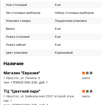
- Эргономичный дизайн. Каждая форма продумана для
Нож столовый:
6 шт
максимального комфорта во время приёма пищи —
Тип столовых приборов:
Набор столовых приборов
приборы удобно лежат в руке.
- Универсальность. Набор гармонично впишется в разные
Упаковка товара:
Подарочная упаковка
стили сервировки: от классической до современной.
Вилка:
6 шт
- Готовность к подарку. Поставляется в элегантной
подарочной коробке — идеальный вариант для презента
Ложка столовая:
6 шт
без дополнительной упаковки.
Ложка чайная:
6 шт
Цвет упаковки:
Коричневый
Комплектация набора (на 6 персон):
- столовые вилки — 6 шт.;
Наличие
- столовые ложки — 6 шт.;
- чайные ложки — 6 шт.;
Магазин "Евразия"
- столовые ножи — 6 шт.
г. Иркутск, ул. Ленина, 6
мало
тел: +7(3952) 500-230, доб. 1
Характеристики:
ТЦ "Цветной парк"
- бренд: Cutipol (Португалия);
г. Иркутск, ул. Байкальская 250/1 второй этаж.
мало
- материал: нержавеющая хирургическая сталь;
пав. 1
- покрытие: золото 24 карата;