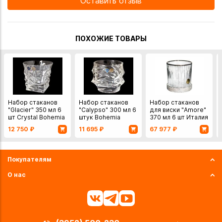
Оставить отзыв
ПОХОЖИЕ ТОВАРЫ
Набор стаканов
Набор стаканов
Набор стаканов
"Glacier" 350 мл 6
"Calypso" 300 мл 6
для виски "Amore"
шт Crystal Bohemia
штук Bohemia
370 мл 6 шт Италия
Чехия хрусталь
Jihlava Чехия
Same Decorazione
12 750
₽
11 695
₽
67 977
₽
хрусталь
хрусталь
Покупателям
О нас