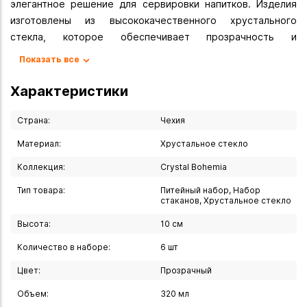
элегантное решение для сервировки напитков. Изделия
изготовлены из высококачественного хрустального
стекла, которое обеспечивает прозрачность и
долговечность.
Показать все
- Количество в наборе: 6 шт..
Характеристики
- Объём каждого стакана: 320 мл.
- Материал: хрустальное стекло.
Страна:
Чехия
- Высота: 10 см.
Материал:
Хрустальное стекло
- Дизайн: классический, с акцентом на форму, которая
Коллекция:
Crystal Bohemia
подчёркивает эстетику сервировки.
Тип товара:
Питейный набор, Набор
Набор стаканов Tumbler от Crystalite Bohemia — это
стаканов, Хрустальное стекло
сочетание функциональности и эстетики, которое
Высота:
10 см
подчеркнёт изысканность сервировки. Благодаря
Количество в наборе:
6 шт
качественному стеклу и продуманному дизайну, эти
стаканы станут отличным дополнением к вашей посуде
Цвет:
Прозрачный
Объем:
320 мл