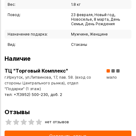
Вы можете купить Набор стаканов для виски "TUMBLER"
Вес:
1.8 кг
320 мл 6 шт. в указанных ниже магазинах в Иркутске и в
Повод:
23 февраля, Новый год,
Ангарске, а также сделать заказ в интернет-магазине с
Новоселье, 8 марта, День
доставкой курьером по Иркутску или транспортной
Семьи, День Рождения
компанией по всей России.
Назначение подарка:
Мужчине, Женщине
Вид:
Стаканы
Наличие
ТЦ "Торговый Комплекс"
г.Иркутск, ул.Литвинова, 17, пав. 58. (вход со
мало
стороны Центрального рынка), отдел
"Подарки" (1 этаж)
тел: +7(3952) 500-230, доб. 2
Отзывы
нет отзывов