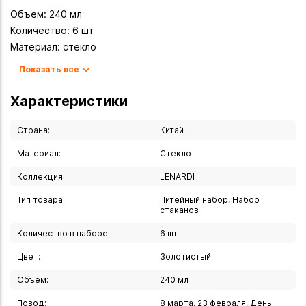
Объем: 240 мл
Количество: 6 шт
Материал: стекло
Бренд: Lenardi
Показать все
Дизайн: классический, элегантный
Цвет: золотистый
Характеристики
Качество: премиальное исполнение
Универсальность: подходит для любых напитков
Страна:
Китай
Материал:
Стекло
Набор стаканов Lenardi — это воплощение элегантности и
Коллекция:
LENARDI
функциональности. Благодаря классическому дизайну и
превосходному качеству исполнения, они станут
Тип товара:
Питейный набор, Набор
незаменимым элементом вашей сервировки и прекрасным
стаканов
подарком для близких. Создавайте неповторимую
Количество в наборе:
6 шт
атмосферу в вашем доме с помощью этих стильных
Цвет:
Золотистый
стаканов, которые подчеркнут изысканность любого
напитка.
Объем:
240 мл
Повод:
8 марта, 23 февраля, День