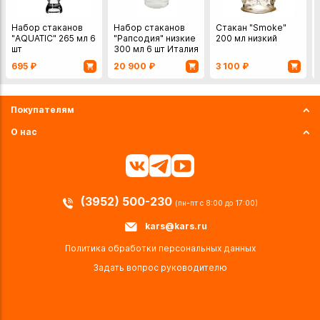
Набор стаканов
Набор стаканов
Стакан "Smoke"
"AQUATIC" 265 мл 6
"Рапсодия" низкие
200 мл низкий
шт
300 мл 6 шт Италия
Same Decorazione
695
₽
20 900
₽
3 100
₽
хрусталь
Покупателям
О нас
(3952) 500-230
(пн-пт с 8:00 до 17:00)
kars@kars.ru
Политика обработки персональных данных
Задать вопрос руководителю