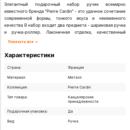
Элегантный подарочный набор ручек всемирно
известного бренда "Pierre Cardin" - это удачное сочетание
современной формы, тонкого вкуса и неизменного
качества В набор входит два предмета - шариковая ручка
и ручка-роллер. Лаконичная отделка, качественный
поворотный механизм гарантирует надежность и
Показать все
долговечность. Оригинальные стержни с швейцарскими
наконечниками обеспечивают плавность письма, а
Характеристики
фирменные немецкие чернила надолго сохраняют цвет.
Этот набор может стать стильным подарком или модным
Страна:
Франция
аксессуаром, прекрасно дополняющим ваш образ.
Материал:
Металл
Коллекция:
Pierre Cardin
Тип товара:
Канцелярские
принадлежности
Подарочная упаковка:
Да
Вид:
Ручка