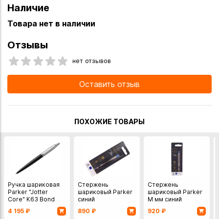
Наличие
Товара нет в наличии
Отзывы
нет отзывов
Оставить отзыв
ПОХОЖИЕ ТОВАРЫ
Ручка шариковая
Стержень
Стержень
Parker "Jotter
шариковый Parker
шариковый Parker
Core" K63 Bond
синий
M мм синий
Street Black CT M,
4 195
₽
890
₽
920
₽
Англия