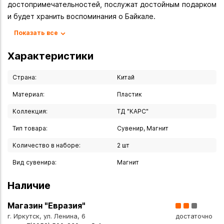
достопримечательностей, послужат достойным подарком
и будет хранить воспоминания о Байкале.
Показать все
Вы можете купить Набор магнитов "Иркутск" 2 шт. в
указанных ниже магазинах в Иркутске и в Ангарске, а
Характеристики
также сделать заказ в интернет-магазине с доставкой
курьером по Иркутску или транспортной компанией по
Страна:
Китай
всей России.
Материал:
Пластик
Коллекция:
ТД "КАРС"
Тип товара:
Сувенир, Магнит
Количество в наборе:
2 шт
Вид сувенира:
Магнит
Наличие
Магазин "Евразия"
г. Иркутск, ул. Ленина, 6
достаточно