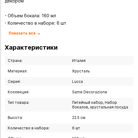
декором
- Объем бокала: 160 мл
- Количество в наборе: 6 шт
- Высота: 22,5 см
Показать все
- Материал: хрусталь (24% PbO)
- Производитель: Same Decorazione (Италия)
Характеристики
- Серия: Lucca
- Декор: ручная роспись 24-каратным золотом
Страна:
Италия
- Прозрачность: чистая, без искажений
Материал:
Хрусталь
Серия:
Lucca
Изысканный набор бокалов «Lucca» из хрусталя с 24% PbO
— воплощение аристократической элегантности. Ручная
Коллекция:
Same Decorazione
роспись 24-каратным золотом и безупречная форма
Тип товара:
Питейный набор, Набор
создают неповторимый образ каждого бокала.
бокалов, хрустальная посуда
Высота:
22.5 см
Абсолютная прозрачность, плавные линии и роскошный
декор идеально подходят для подачи шампанского и
Количество в наборе:
6 шт
игристых вин, создавая праздничную атмосферу на любом