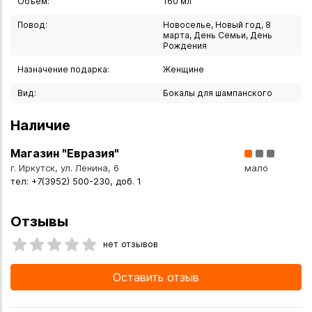
Объем:
160 мл
торжестве.
Повод:
Новоселье, Новый год, 8
Вы можете купить Набор бокалов для шампанского
марта, День Семьи, День
Рождения
"Lucca" золото 160 мл 6 шт Италия Same Decorazione
хрусталь в указанных ниже магазинах в Иркутске и в
Назначение подарка:
Женщине
Ангарске, а также сделать заказ в интернет-магазине с
Вид:
Бокалы для шампанского
доставкой курьером по Иркутску или транспортной
компанией по всей России.
Наличие
Магазин "Евразия"
г. Иркутск, ул. Ленина, 6
мало
тел: +7(3952) 500-230, доб. 1
Отзывы
нет отзывов
Оставить отзыв