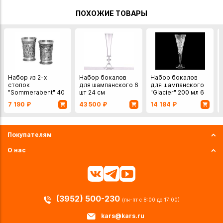
ПОХОЖИЕ ТОВАРЫ
Набор из 2-х
Набор бокалов
Набор бокалов
стопок
для шампанского 6
для шампанского
"Sommerabent" 40
шт 24 см
"Glacier" 200 мл 6
мл., Artina SKS,
шт Crystal Bohemia
7 190
₽
43 500
₽
14 184
₽
Германия, олово
Чехия
Покупателям
О нас
(3952) 500-230
(пн-пт с 8:00 до 17:00)
kars@kars.ru