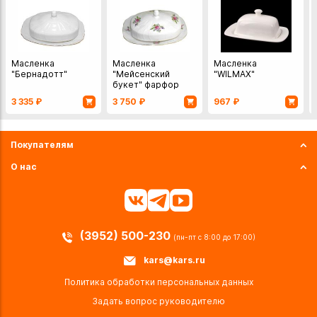
Масленка
Масленка
Масленка
"Бернадотт"
"Мейсенский
"WILMAX"
букет" фарфор
Чехия
3 335
₽
3 750
₽
967
₽
Покупателям
О нас
(3952) 500-230
(пн-пт с 8:00 до 17:00)
kars@kars.ru
Политика обработки персональных данных
Задать вопрос руководителю