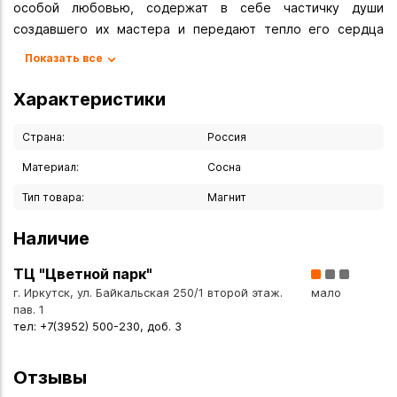
особой любовью, содержат в себе частичку души
создавшего их мастера и передают тепло его сердца
новым владельцам.
Показать все
Натуральный материал настолько разнообразен по цвету,
фактуре и техническим характеристикам, что позволяет
Характеристики
создавать уникальные интерьерные решения и арт-
объекты. Поэтому деревянный декор так популярен
Страна:
Россия
среди корпоративных заказчиков.
Материал:
Сосна
Вы можете купить Магнит Хозяин Ольхона 2 в указанных
Тип товара:
Магнит
ниже магазинах в Иркутске и в Ангарске, а также сделать
заказ в интернет-магазине с доставкой курьером по
Наличие
Иркутску или транспортной компанией по всей России.
ТЦ "Цветной парк"
г. Иркутск, ул. Байкальская 250/1 второй этаж.
мало
пав. 1
тел: +7(3952) 500-230, доб. 3
Отзывы